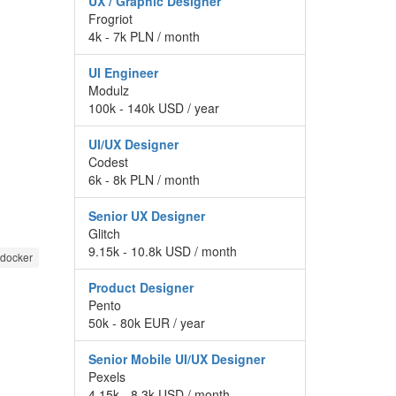
UX / Graphic Designer
Frogriot
4k - 7k PLN / month
UI Engineer
Modulz
100k - 140k USD / year
UI/UX Designer
Codest
6k - 8k PLN / month
Senior UX Designer
Glitch
9.15k - 10.8k USD / month
docker
Product Designer
Pento
50k - 80k EUR / year
Senior Mobile UI/UX Designer
Pexels
4.15k - 8.3k USD / month