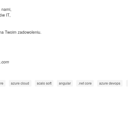
z nami,
tów IT,
 na Twoim zadowoleniu.
s.com
re
azure cloud
scalo soft
angular
.net core
azure devops