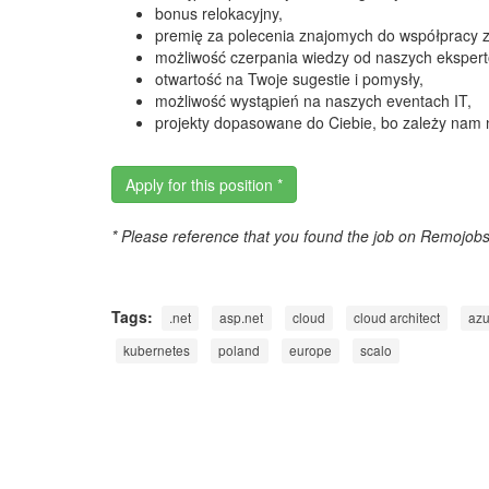
bonus relokacyjny,
premię za polecenia znajomych do współpracy 
możliwość czerpania wiedzy od naszych eksper
otwartość na Twoje sugestie i pomysły,
możliwość wystąpień na naszych eventach IT,
projekty dopasowane do Ciebie, bo zależy nam
Apply for this position *
* Please reference that you found the job on Remojob
Tags:
.net
asp.net
cloud
cloud architect
azu
kubernetes
poland
europe
scalo