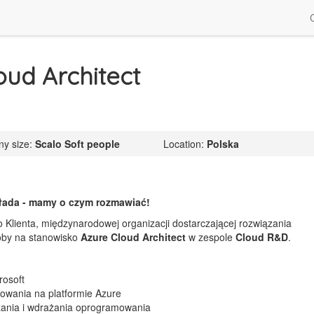
oud Architect
y size:
Scalo Soft people
Location:
Polska
!
kłada - mamy o czym rozmawiać!
Klienta, międzynarodowej organizacji dostarczającej rozwiązania
oby na stanowisko
Azure Cloud Architect
w zespole
Cloud R&D
.
rosoft
mowania na platformie Azure
rzania i wdrażania oprogramowania