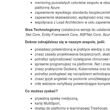
mentoring pozostałych członków zespołu w obsz
platformę Azure
zapewnienie wysokiego standardu bezpieczeńst
zapewnienie skalowalności, wydajności oraz ni
współpraca z Lead Architectem w celu zapewnie
Stos Technologiczny
(ostateczna wersja do ustaleni
.Net Core, Entity Framework Core, ASP.Net Core, Az
Dobrze odnajdziesz się w naszym zespole, jeśli:
posiadasz potwierdzoną w praktyce wiedzę o za
znasz zasady projektowania bezpiecznych, skal
potrafisz optymalizować rozwiązanie chmurow
sprawnie programujesz na platformie .Net i zn
znasz praktycznie Dockera, Kubernetesa oraz k
potrafisz posługiwać się narzędziami wchodzą
znasz język angielski na poziomie umożliwiają
mile widziane certyfikaty potwierdzające kompet
Co możesz zyskać?
prywatną opiekę medyczną,
kartę MultiSport,
dostęp do platformy e-learningowej Treehouse,