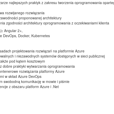
arze najlepszych praktyk z zakresu tworzenia oprogramowania oparte
wa rozwijanego rozwiązania
ezawodności proponowanej architektury
nia zgodności architektury oprogramowania z oczekiwaniami klienta
a)
:
Angular 2+,
ure DevOps, Docker, Kubernetes
sadach projektowania rozwiązań na platformie Azure
owalnych i niezawodnych systemów dostępnych w sieci publicznej
e także pod kątem kosztowym
asz dobre praktyki wytwarzania oprogramowania
ontenerowe rozwiązania platformy Azure
cymi w skład Azure DevOps
cym swobodną komunikację w mowie i piśmie
encje z obszaru platform Azure i .Net